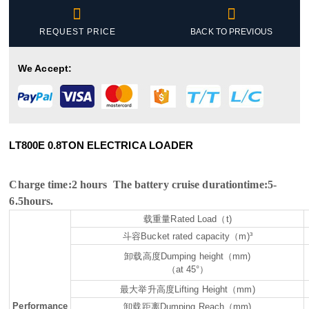


REQUEST PRICE
BACK TO PREVIOUS
We Accept:
LT800E 0.8TON ELECTRICA LOADER
Charge time:2 hours The battery cruise durationtime:5-
6.5hours.
载重量
Rated Load
（
t)
斗容
Bucket rated capacity
（
m)³
卸载高度
Dumping height
（
mm)
（
at 45°
）
最大
举升高度
Lifting Height
（
mm)
Performance
卸载距离
Dumping Reach
（
mm)