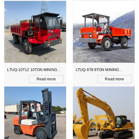
INING
LTUQ-6T8 8TON MINING
LTCY-3.0E 6TON ELEC
DUMPER
SCOOPTRAM
more
Read more
Read m