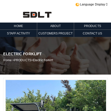
Language Display

HOME
ABOUT
PRODUCTS
STAFF ACTIVITY
CUSTOMERS PROJECT
CONTACT US
ELECTRIC FORKLIFT
Home
>
PRODUCTS
>
Electric Forklift