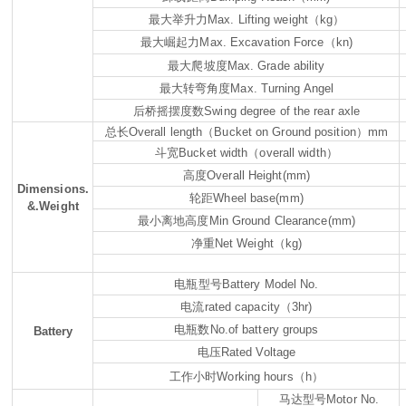
最大举升力
Max. Lifting weight
（
kg
）
最大崛起力
Max. Excavation Force
（
kn)
最大爬坡度
Max. Grade ability
最大转弯角度
Max. Turning Angel
后桥摇摆度数
Swing degree of the rear axle
总长
Overall length
（
Bucket on Ground position
）
mm
斗宽
Bucket width
（
overall width
）
高度
Overall Height(mm)
Dimensions.
轮距
Wheel base(mm)
&.Weight
最小离地高度
Min Ground Clearance(mm)
净重
Net Weight
（
kg)
电瓶型号
Battery Model No.
电流
rated capacity
（
3hr)
电瓶数
No.of battery groups
Battery
电压
Rated Voltage
工作小时
Working hours
（
h
）
马达型号
Motor No.