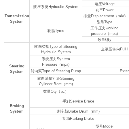
电压
Voltage
Name
液压系统
Hydraulic System
功率
Power
Transmis
s
ion
排量
Displacement
（
ml/r)
Email
System
型号
Type
工作压力
working
Whatsapp number / Phone number
轮胎
Tyres
pressure
（
mpa)
数量
Qty
Leave your message
转向类型
Type of Steering
全液压转向
Full 
Hydraulic System
系统压力
System
Pressure
（
mpa)
SUBMISSIONS
Steering
转向泵
Type of Steering Pump
Exte
System
转向油缸孔距
Steering
Cylinder Bore
（
mm)
数量
Qty
（
pc
）
手刹
Service Brake
Braking
System
刹车鼓
Brake Drum
（
mm)
制动
Parking Brake
型号
Model