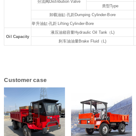
分流阀
Distribution Valve
类型
Type
卸载油缸
-
孔距
Dumping Cylinder-Bore
举升油缸
-
孔距
Lifting Cylinder-Bore
液压油箱容量
Hydraulic Oil Tank
（
L)
Oil Capacity
刹车油油量
Brake Fluid
（
L)
Customer case