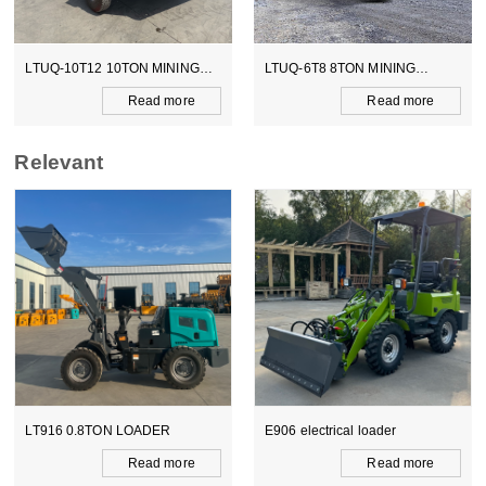
LTUQ-6T8 8TON MINING
LTCY-3.0E 6TON ELECTICAL
DUMPER
SCOOPTRAM
Read more
Read more
Relevant
R
E906 electrical loader
WZ15-10 CE BACKHOE
LOADER
more
Read more
Read m